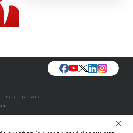
formacje prawne
ODO