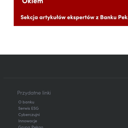
Przydatne linki
O banku
Serwis ESG
Cyberczujni
Innowacje
Grupa Pekao