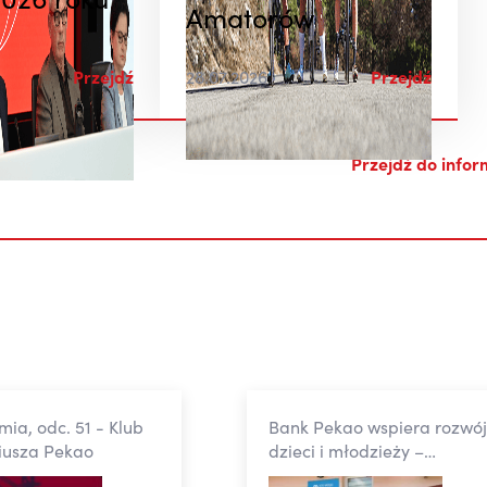
026 roku
Amatorów
rewizja za czerwiec Płaca
godzinowa +3,2% r/r nominalnie
prawdop. realny spadek płac.
Przejdź
28.07.2026
Przejdź
Gołębie w Fed mają powody do
radości. ...
Przejdź do infor
07.08.2026, 14:46
ia, odc. 51 - Klub
Bank Pekao wspiera rozwó
iusza Pekao
dzieci i młodzieży –
powstało nowe Centrum