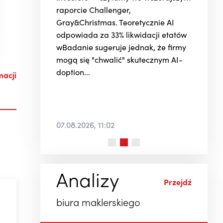
raporcie Challenger,
Gray&Christmas. Teoretycznie AI
odpowiada za 33% likwidacji etatów
wBadanie sugeruje jednak, że firmy
mogą się "chwalić" skutecznym AI-
doption...
macji
07.08.2026, 11:02
Analizy
Przejdź
j
biura maklerskiego