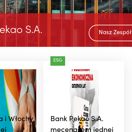
ekao S.A.
Nasz Zespół
@BankPekaoSA
W Pekao lubimy przemierzać
ESG
kilometry na dwóch kółkach. Dlat
kręcimy razem podczas wydarzeń
rowerowych i zachęcamy Was do
wspólnej jazdy. Najbliższy
przystanek? Sobota i ORLEN Tour 
Pologne Amatorów w Bukowinie
Tatrzańskiej. ...
a i Włochy
Bank Pekao S.A.
ej
mecenasem jednej