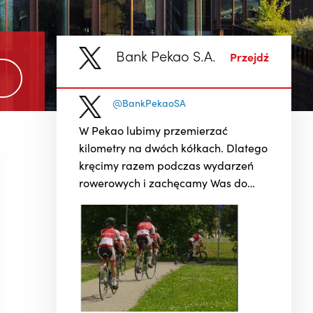
Bank Pekao S.A.
Przejdź
@BankPekaoSA
Ten weekend możemy opowiedzieć
ego
przejechanymi kilometrami,
uśmiechami i niesamowitą energią!
Pekao Rzeszów Bike Festival
połączył miasto, sport oraz
de
miłośniczki i miłośników dwóch kółek
Sportowa zajawka najmłodszych
pokazała, że rowerowa pasja może
zacząć się naprawdę wcześnie. ...