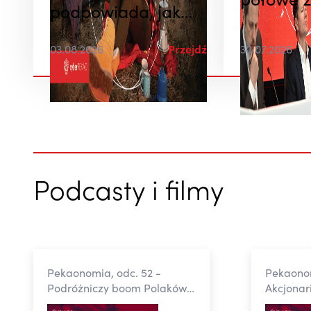
połowę 2
podpowiada, jak
nie dać się oszukać
03.08.2026
Przejdź
30.07.2026
podczas wakacji
Podcasty i filmy
Pekaonomia, odc. 52 -
Pekaonom
Podróżniczy boom Polaków -
Akcjonar
raport Banku Pekao