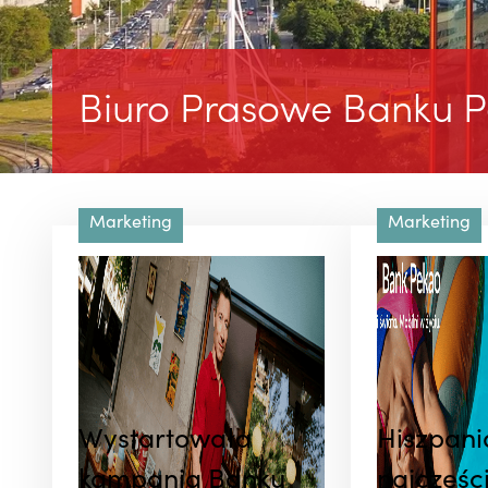
Biuro Prasowe Banku P
Marketing
Marketing
Wystartowała
Hiszpani
kampania Banku
najczęści