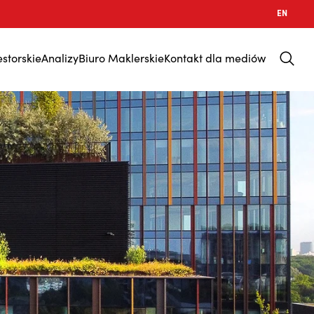
EN
estorskie
Analizy
Biuro Maklerskie
Kontakt dla mediów