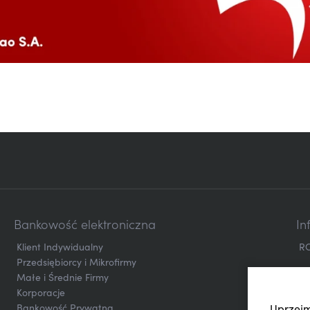
Bankowość elektroniczna
In
Klient Indywidualny
R
Przedsiębiorcy i Mikrofirmy
Małe i Średnie Firmy
Korporacje
Bankowość Prywatna