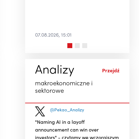
02.08.2026, 09:01
Analizy
Przejdź
makroekonomiczne i
sektorowe
@Pekao_Analizy
"Naming AI in a layoff
announcement can win over
investors" - czytamy we wczorajszym