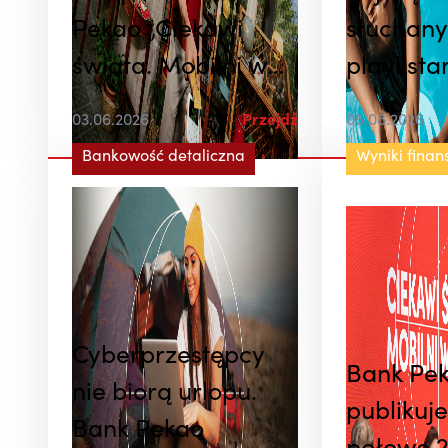
Pekao „Ciekawi
słuchan
świata. Mobilni w
playlista
życiu” z Robertem
podróżni
03.06.2026
Przejdź
05.08.2026
Lewandowskim. W
Banku P
Bankowość detaliczna
Wyniki fina
tle atrakcyjna
Spotify
promocja dla
podróżujących
Cyberprzestępcy
Bank Pe
nie biorą urlopu.
publikuje
Bank Pekao