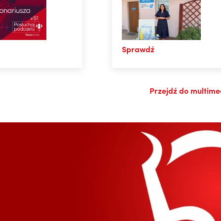
Specjalistyczne SOS w
@BM_PekaoAnalizy
Karlinie
Nie wiem jak wam, ale mi ta
ciekawostka podoba się teraz
Sprawdź
jeszcze bardziej. Po styczniowym
#FOMO i półrocznym schłodzeniu
czas na powrót srebra do
Przejdź do multim
fundamentów (utrzymujący się
deficyt, popyt napędzany
elektryfikacją, nieelastyczność
podaży...). ...
07.08.2026, 09:21