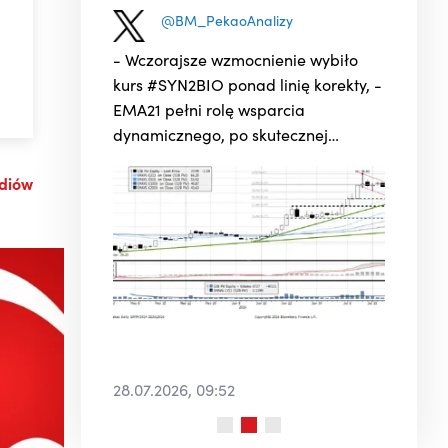
@BM_PekaoAnalizy
- Wczorajsze wzmocnienie wybiło
kurs #SYN2BIO ponad linię korekty, -
EMA21 pełni rolę wsparcia
dynamicznego, po skutecznej
obronie strefy 64 PLN, ale... -
ediów
...dopiero utrzymanie obecnych
poziomów do końca tygodnia
pozwoli myśleć o powrocie do trendu
głównego. ...
28.07.2026, 09:52