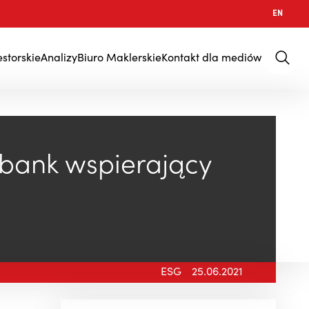
EN
estorskie
Analizy
Biuro Maklerskie
Kontakt dla mediów
 bank wspierający
ESG
25.06.2021