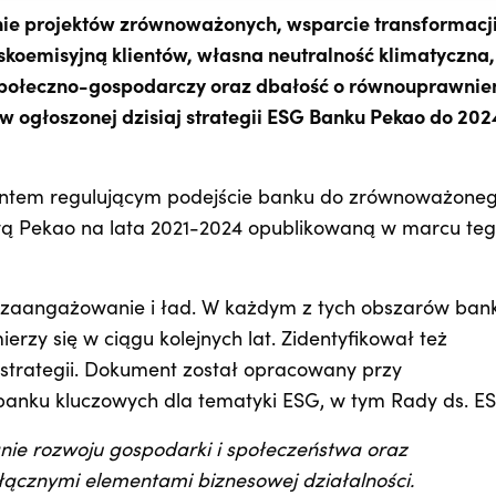
e projektów zrównoważonych, wsparcie transformacj
iskoemisyjną klientów, własna neutralność klimatyczna,
ołeczno-gospodarczy oraz dbałość o równouprawnie
ów ogłoszonej dzisiaj strategii ESG Banku Pekao do 202
ntem regulującym podejście banku do zrównoważone
ową Pekao na lata 2021-2024 opublikowaną w marcu te
o, zaangażowanie i ład. W każdym z tych obszarów ban
ierzy się w ciągu kolejnych lat. Zidentyfikował też
ę strategii. Dokument został opracowany przy
banku kluczowych dla tematyki ESG, w tym Rady ds. E
nie rozwoju gospodarki i społeczeństwa oraz
ącznymi elementami biznesowej działalności.