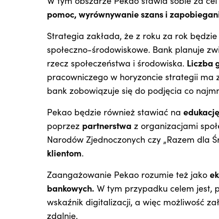
W tym obszarze Pekao stawia sobie za c
pomoc, wyrównywanie szans i zapobiegani
Strategia zakłada, że z roku za rok będzi
społeczno-środowiskowe. Bank planuje zw
rzecz społeczeństwa i środowiska.
Liczba 
pracowniczego w horyzoncie strategii ma zw
bank zobowiązuje się do podjęcia co najmn
Pekao będzie również stawiać na
edukacj
poprzez
partnerstwa
z organizacjami społ
Narodów Zjednoczonych czy „Razem dla Ś
klientom
.
Zaangażowanie Pekao rozumie też jako
ek
bankowych.
W tym przypadku celem jest, p
wskaźnik digitalizacji, a więc możliwość 
zdalnie.