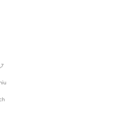
0
,7
niu
ch