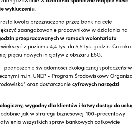
el zaangażowanie w
działania społeczne mające nieść
e wykluczeniu.
e rosła kwota przeznaczona przez bank na cele
iększyć zaangażowanie pracowników w działania na
godzin przepracowanych w ramach wolontariatu
iększyć z poziomu 4,4 tys. do 5,5 tys. godzin. Co roku
iej pięciu nowych inicjatyw z obszaru ESG.
ę
i podnoszenie świadomości ekologicznej społeczeńst
ecznymi m.in. UNEP - Program Środowiskowy Organiza
rodowiska” oraz dostarczanie
cyfrowych narzędzi
ologiczny, wygodny dla klientów i łatwy dostęp do usłu
odobnie jak w strategii biznesowej, 100-procentowy
załatwienia wszystkich spraw bankowych całkowicie