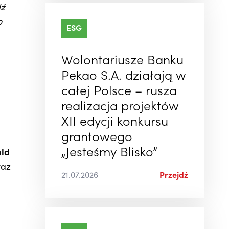
dź
o
ESG
Wolontariusze Banku
Pekao S.A. działają w
całej Polsce – rusza
realizacja projektów
XII edycji konkursu
grantowego
„Jesteśmy Blisko”
mld
raz
21.07.2026
Przejdź