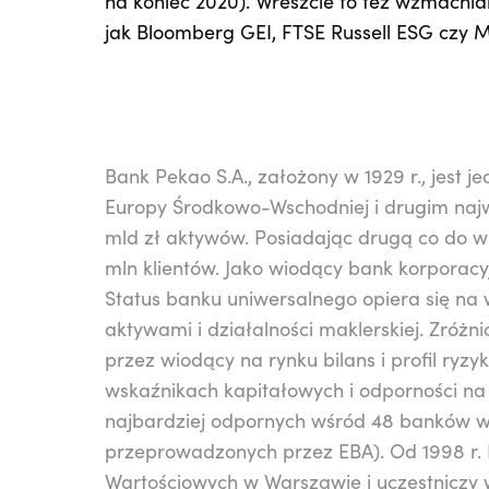
na koniec 2020). Wreszcie to też wzmacnia
jak Bloomberg GEI, FTSE Russell ESG czy 
Bank Pekao S.A., założony w 1929 r., jest j
Europy Środkowo-Wschodniej i drugim naj
mld zł aktywów. Posiadając drugą co do wi
mln klientów. Jako wiodący bank korporacy
Status banku uniwersalnego opiera się na 
aktywami i działalności maklerskiej. Zróżn
przez wiodący na rynku bilans i profil ryzy
wskaźnikach kapitałowych i odporności na
najbardziej odpornych wśród 48 banków w
przeprowadzonych przez EBA). Od 1998 r. 
Wartościowych w Warszawie i uczestniczy w