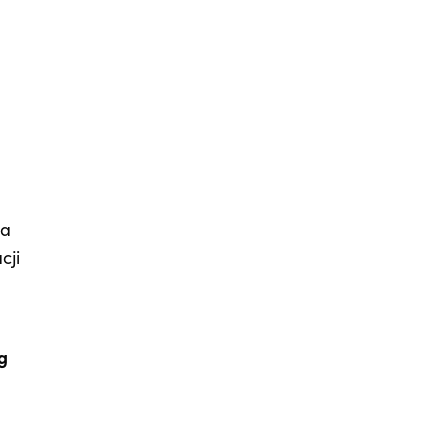
wa
cji
g