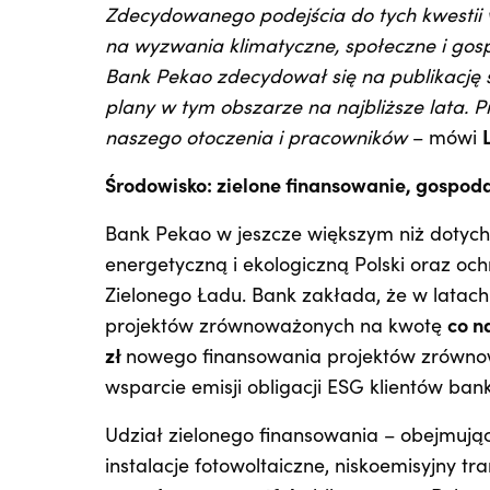
Zdecydowanego podejścia do tych kwestii 
na wyzwania klimatyczne, społeczne i gosp
Bank Pekao zdecydował się na publikację s
plany w tym obszarze na najbliższe lata.
naszego otoczenia i pracowników
– mówi
Środowisko: zielone finansowanie, gospoda
Bank Pekao w jeszcze większym niż dotych
energetyczną i ekologiczną Polski oraz o
Zielonego Ładu. Bank zakłada, że w latac
projektów zrównoważonych na kwotę
co n
zł
nowego finansowania projektów zrównow
wsparcie emisji obligacji ESG klientów ba
Udział zielonego finansowania – obejmując
instalacje fotowoltaiczne, niskoemisyjny t