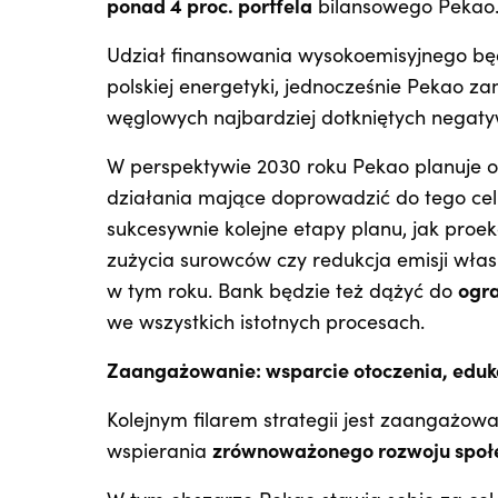
ponad 4 proc. portfela
bilansowego Pekao
Udział finansowania wysokoemisyjnego b
polskiej energetyki, jednocześnie Pekao 
węglowych najbardziej dotkniętych negat
W perspektywie 2030 roku Pekao planuje 
działania mające doprowadzić do tego cel
sukcesywnie kolejne etapy planu, jak proe
zużycia surowców czy redukcja emisji własn
w tym roku. Bank będzie też dążyć do
ogra
we wszystkich istotnych procesach.
Zaangażowanie: wsparcie otoczenia, edukac
Kolejnym filarem strategii jest zaangażow
wspierania
zrównoważonego rozwoju społe