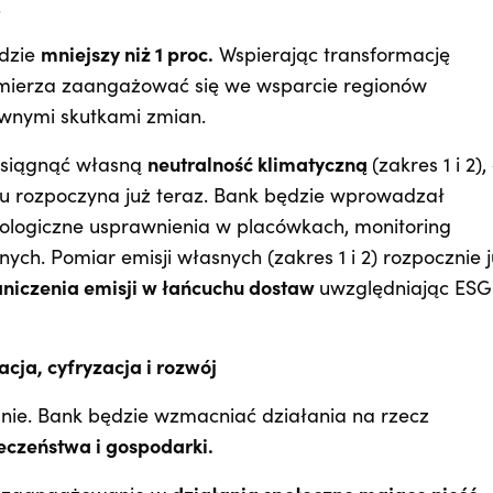
.
ędzie
mniejszy niż 1 proc.
Wspierając transformację
zamierza zaangażować się we wsparcie regionów
ywnymi skutkami zmian.
osiągnąć własną
neutralność klimatyczną
(zakres 1 i 2),
u rozpoczyna już teraz. Bank będzie wprowadzał
kologiczne usprawnienia w placówkach, monitoring
ych. Pomiar emisji własnych (zakres 1 i 2) rozpocznie 
niczenia emisji w łańcuchu dostaw
uwzględniając ESG
ja, cyfryzacja i rozwój
anie. Bank będzie wzmacniać działania na rzecz
czeństwa i gospodarki.