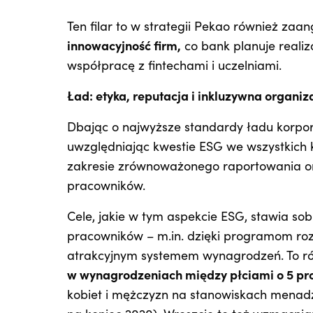
Ten filar to w strategii Pekao również za
innowacyjność firm,
co bank planuje reali
współpracę z fintechami i uczelniami.
Ład: etyka, reputacja i inkluzywna organiz
Dbając o najwyższe standardy ładu korpor
uwzględniając kwestie ESG we wszystkich 
zakresie zrównoważonego raportowania ora
pracowników.
Cele, jakie w tym aspekcie ESG, stawia sob
pracowników – m.in. dzięki programom ro
atrakcyjnym systemem wynagrodzeń. To ró
w wynagrodzeniach między płciami o 5 pr
kobiet i mężczyzn na stanowiskach menadż