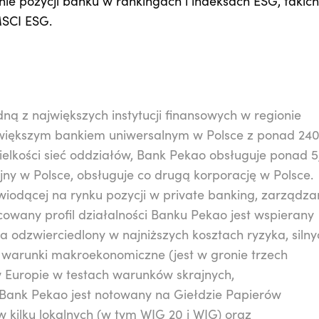
nie pozycji banku w rankingach i indeksach ESG, takich
MSCI ESG.
edną z największych instytucji finansowych w regionie
większym bankiem uniwersalnym w Polsce z ponad 24
elkości sieć oddziałów, Bank Pekao obsługuje ponad 5
jny w Polsce, obsługuje co drugą korporację w Polsce.
wiodącej na rynku pozycji w private banking, zarządza
icowany profil działalności Banku Pekao jest wspierany
ka odzwierciedlony w najniższych kosztach ryzyka, silny
 warunki makroekonomiczne (jest w gronie trzech
 Europie w testach warunków skrajnych,
Bank Pekao jest notowany na Giełdzie Papierów
 kilku lokalnych (w tym WIG 20 i WIG) oraz