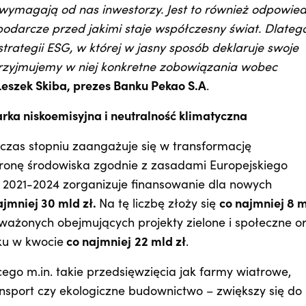
wymagają od nas inwestorzy. Jest to również odpowie
odarcze przed jakimi staje współczesny świat. Dlateg
trategii ESG, w której w jasny sposób deklaruje swoje
 Przyjmujemy w niej konkretne zobowiązania wobec
Leszek Skiba, prezes Banku Pekao S.A
.
rka niskoemisyjna i neutralność klimatyczna
czas stopniu zaangażuje się w transformację
chronę środowiska zgodnie z zasadami Europejskiego
h 2021-2024 zorganizuje finansowanie dla nowych
ajmniej 30 mld zł.
Na tę liczbę złoży się
co najmniej 8 
ażonych obejmujących projekty zielone i społeczne o
nku w kwocie
co najmniej
22 mld zł
.
ego m.in. takie przedsięwzięcia jak farmy wiatrowe,
ransport czy ekologiczne budownictwo – zwiększy się do