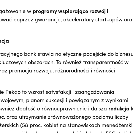
angażowanie w
programy wspierające rozwój i
zować poprzez gwarancje, akceleratory start-upów ora
acja
acyjnego bank stawia na etyczne podejście do biznes
kluczowych obszarach. To również transparentność w
z promocja rozwoju, różnorodności i równości
ie Pekao to wzrost satysfakcji i zaangażowania
zwojowym, planom sukcesji i powiązanym z wynikami
wnież dbałość o równouprawnienie i dalsza
redukcja l
oc
. oraz utrzymanie zrównoważonego poziomu liczby
erskich (58 proc. kobiet na stanowiskach menedżerski