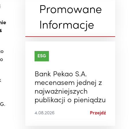
i
Promowane
nie
Informacje
4
go
ESG
go
Bank Pekao S.A.
k
mecenasem jednej z
najważniejszych
publikacji o pieniądzu
SG.
4.08.2026
Przejdź