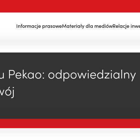
Informacje prasowe
Materiały dla mediów
Relacje inw
Wyniki finansowe
u Pekao: odpowiedzialny
wój