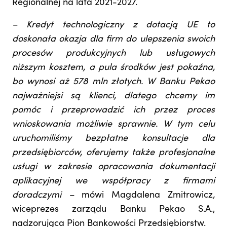
Regionalnej na lata 2021-2027.
–
Kredyt technologiczny z dotacją UE to
doskonała okazja dla firm do ulepszenia swoich
procesów produkcyjnych lub usługowych
niższym kosztem, a pula środków jest pokaźna,
bo wynosi aż 578 mln złotych.
W Banku Pekao
najważniejsi są klienci, dlatego chcemy im
pomóc i przeprowadzić ich przez proces
wnioskowania możliwie sprawnie. W tym celu
uruchomiliśmy bezpłatne konsultacje dla
przedsiębiorców, oferujemy także profesjonalne
usługi w zakresie opracowania dokumentacji
aplikacyjnej we współpracy z firmami
doradczymi –
mówi Magdalena Zmitrowicz
,
wiceprezes zarządu Banku Pekao S.A.,
nadzorująca Pion Bankowości Przedsiębiorstw.