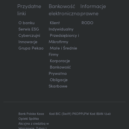
Przydatne
Bankowość
Informacje
linki
elektroniczna
prawne
O banku
Klient
RODO
Serwis ESG
Indywidualny
Cyberczujni
Przedsiębiorcy i
Innowacje
Mikrofirmy
Grupa Pekao
Małe i Średnie
Firmy
Korporacje
Bankowość
Prywatna
Obligacje
Skarbowe
Bank Polska Kasa
Kod BIC (Swift) PKOPPLPW Kod IBAN 1240
Opieki Spółka
Akcyjna z siedzibą w
Warszawie, Żubra 1,