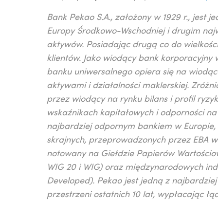
Bank Pekao S.A., założony w 1929 r., jest j
Europy Środkowo-Wschodniej i drugim naj
aktywów. Posiadając drugą co do wielkośc
klientów. Jako wiodący bank korporacyjny 
banku uniwersalnego opiera się na wiodące
aktywami i działalności maklerskiej. Zróżn
przez wiodący na rynku bilans i profil ryzy
wskaźnikach kapitałowych i odporności n
najbardziej odpornym bankiem w Europie,
skrajnych, przeprowadzonych przez EBA w 
notowany na Giełdzie Papierów Wartościow
WIG 20 i WIG) oraz międzynarodowych ind
Developed). Pekao jest jedną z najbardzi
przestrzeni ostatnich 10 lat, wypłacając łą