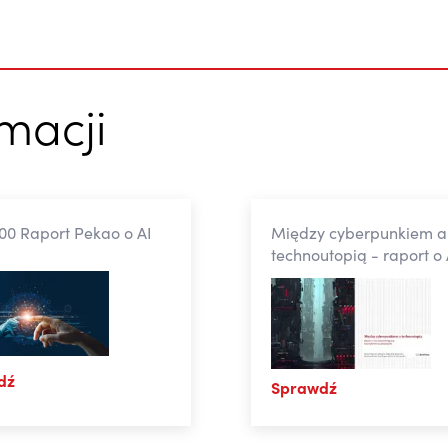
rmacji
00 Raport Pekao o AI
Między cyberpunkiem a
technoutopią - raport o 
dź
Sprawdź