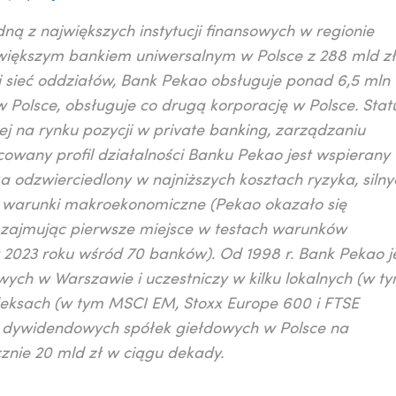
edną z największych instytucji finansowych w regionie
większym bankiem uniwersalnym w Polsce z 288 mld zł
i sieć oddziałów, Bank Pekao obsługuje ponad 6,5 mln
w Polsce, obsługuje co drugą korporację w Polsce. Stat
j na rynku pozycji w private banking, zarządzaniu
icowany profil działalności Banku Pekao jest wspierany
ka odzwierciedlony w najniższych kosztach ryzyka, silny
a warunki makroekonomiczne (Pekao okazało się
 zajmując pierwsze miejsce w testach warunków
2023 roku wśród 70 banków). Od 1998 r. Bank Pekao j
ych w Warszawie i uczestniczy w kilku lokalnych (w t
eksach (w tym MSCI EM, Stoxx Europe 600 i FTSE
ej dywidendowych spółek giełdowych w Polsce na
cznie 20 mld zł w ciągu dekady.