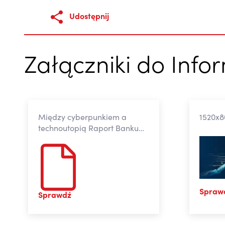
Udostępnij
Załączniki do Info
Między cyberpunkiem a
1520x8
technoutopią Raport Banku
Pekao o wpływie sztucznej
inteligencji na gospodark
Spraw
Sprawdź