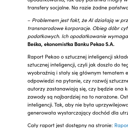
opodatkowania, tak aby państwa mogły wci
transfery socjalne. Na razie żadne państwo
–
Problemem jest fakt, że AI działają w prz
transnarodowe korporacje. Obieg dóbr cyfr
podatkowych. Ich opodatkowanie wymag
Beśka,
ekonomistka Banku Pekao S.A.
Raport Pekao o sztucznej inteligencji skła
sztucznej inteligencji, czyli jak doszło do
wyobraźnią i stały się głównym tematem e
odpowiedzi na pytanie, czy rozwój sztucznej
autorzy zastanawiają się, czy będzie ona k
zawody są najbardziej na to narażone. Ost
inteligencji. Tak, aby nie była uprzywile
generowała wystarczający dochód dla ut
Cały raport jest dostępny na stronie:
Rapor