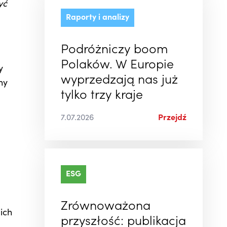
yć
Raporty i analizy
Podróżniczy boom
Polaków. W Europie
y
wyprzedzają nas już
ny
tylko trzy kraje
7.07.2026
Przejdź
ESG
Zrównoważona
ich
przyszłość: publikacja