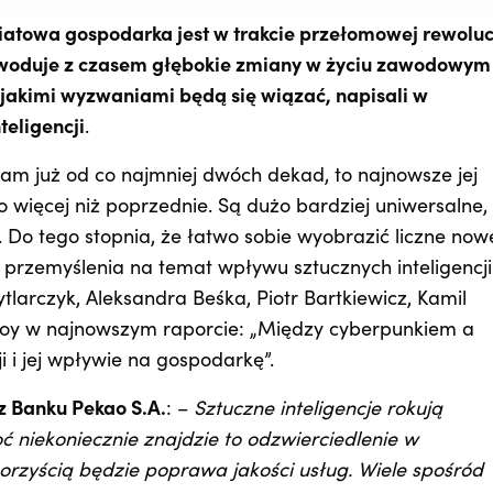
atowa gospodarka jest w trakcie przełomowej rewoluc
powoduje z czasem głębokie zmiany w życiu zawodowym 
 jakimi wyzwaniami będą się wiązać, napisali w
teligencji
.
nam już od co najmniej dwóch dekad, to najnowsze jej
 więcej niż poprzednie. Są dużo bardziej uniwersalne,
. Do tego stopnia, że łatwo sobie wyobrazić liczne now
e przemyślenia na temat wpływu sztucznych inteligencji
tlarczyk, Aleksandra Beśka, Piotr Bartkiewicz, Kamil
n Roy w najnowszym raporcie: „Między cyberpunkiem a
ji i jej wpływie na gospodarkę”.
z Banku Pekao S.A.
: –
Sztuczne inteligencje rokują
ć niekoniecznie znajdzie to odzwierciedlenie w
orzyścią będzie poprawa jakości usług. Wiele spośród