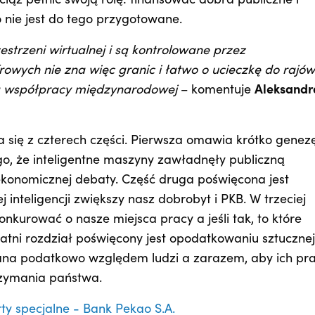
ąż pełnić swoją rolę: finansować dobra publiczne i
 nie jest do tego przygotowane.
estrzeni wirtualnej i są kontrolowane przez
owych nie zna więc granic i łatwo o ucieczkę do rajów
a współpracy międzynarodowej
– komentuje
Aleksandr
da się z czterech części. Pierwsza omawia krótko genez
 tego, że inteligentne maszyny zawładnęły publiczną
konomicznej debaty. Część druga poświęcona jest
 inteligencji zwiększy nasz dobrobyt i PKB. W trzeciej
onkurować o nasze miejsca pracy a jeśli tak, to które
atni rozdział poświęcony jest opodatkowaniu sztucznej
jowana podatkowo względem ludzi a zarazem, aby ich pr
rzymania państwa.
ty specjalne - Bank Pekao S.A.