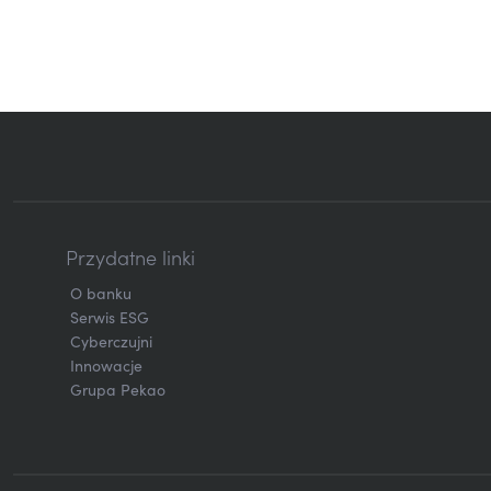
Przydatne linki
O banku
Serwis ESG
Cyberczujni
Innowacje
Grupa Pekao