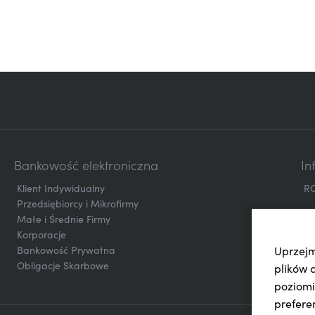
Bankowość elektroniczna
In
Klient Indywidualny
R
Przedsiębiorcy i Mikrofirmy
Małe i Średnie Firmy
Korporacje
Uprzejm
Bankowość Prywatna
Obligacje Skarbowe
plików 
poziomi
prefere