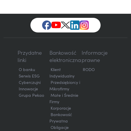
Przydatne
Bankowość
Informacje
linki
elektroniczna
prawne
O banku
Klient
RODO
Serwis ESG
Indywidualny
Cyberczujni
Przedsiębiorcy i
Innowacje
Mikrofirmy
Grupa Pekao
Małe i Średnie
Firmy
Korporacje
Bankowość
Prywatna
Obligacje