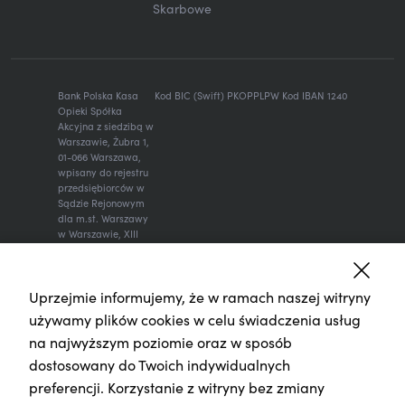
Skarbowe
Bank Polska Kasa
Kod BIC (Swift) PKOPPLPW Kod IBAN 1240
Opieki Spółka
Akcyjna z siedzibą w
Warszawie, Żubra 1,
01-066 Warszawa,
wpisany do rejestru
przedsiębiorców w
Sądzie Rejonowym
dla m.st. Warszawy
w Warszawie, XIII
Wydział
Gospodarczy
Krajowego Rejestru
Sądowego, KRS:
Uprzejmie informujemy, że w ramach naszej witryny
0000014843, NIP:
używamy plików cookies w celu świadczenia usług
526-00-06-841,
na najwyższym poziomie oraz w sposób
REGON: 000010205,
wysokość kapitału
dostosowany do Twoich indywidualnych
zakładowego i
preferencji. Korzystanie z witryny bez zmiany
kapitału
wpłaconego: 262