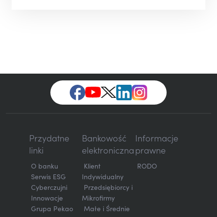
Przydatne
Bankowość
Informacje
linki
elektroniczna
prawne
O banku
Klient
RODO
Serwis ESG
Indywidualny
Cyberczujni
Przedsiębiorcy i
Innowacje
Mikrofirmy
Grupa Pekao
Małe i Średnie