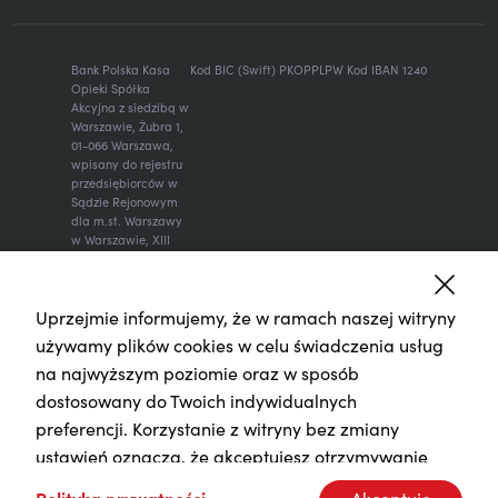
Bank Polska Kasa
Kod BIC (Swift) PKOPPLPW Kod IBAN 1240
Opieki Spółka
Akcyjna z siedzibą w
Warszawie, Żubra 1,
01-066 Warszawa,
wpisany do rejestru
przedsiębiorców w
Sądzie Rejonowym
dla m.st. Warszawy
w Warszawie, XIII
Wydział
Gospodarczy
Krajowego Rejestru
Uprzejmie informujemy, że w ramach naszej witryny
Sądowego, KRS:
0000014843, NIP:
używamy plików cookies w celu świadczenia usług
526-00-06-841,
na najwyższym poziomie oraz w sposób
REGON: 000010205,
wysokość kapitału
dostosowany do Twoich indywidualnych
zakładowego i
preferencji. Korzystanie z witryny bez zmiany
kapitału
wpłaconego: 262
ustawień oznacza, że akceptujesz otrzymywanie
470 034 zł.
plików cookies. Zmiany ustawień dla plików cookies