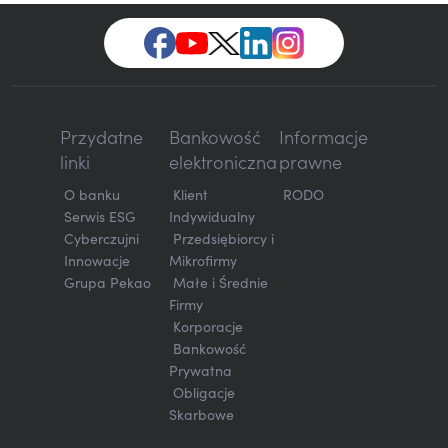
Przydatne
Bankowość
Informacje
linki
elektroniczna
prawne
O banku
Klient
RODO
Serwis ESG
Indywidualny
Cyberczujni
Przedsiębiorcy i
Innowacje
Mikrofirmy
Grupa Pekao
Małe i Średnie
Firmy
Korporacje
Bankowość
Prywatna
Obligacje
Skarbowe