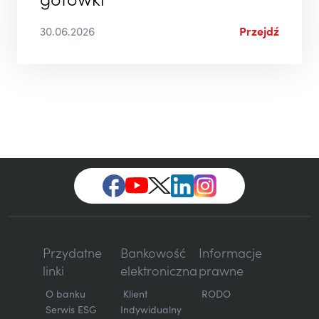
gotówki
30.06.2026
Przejdź
Przydatne
Bankowość
Informacje
linki
elektroniczna
prawne
O banku
Klient
RODO
Serwis ESG
Indywidualny