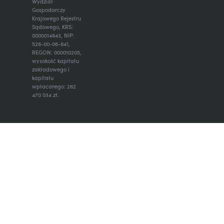
Wydział
Gospodarczy
Krajowego Rejestru
Sądowego, KRS:
0000014843, NIP:
526-00-06-841,
REGON: 000010205,
wysokość kapitału
zakładowego i
kapitału
wpłaconego: 262
470 034 zł.