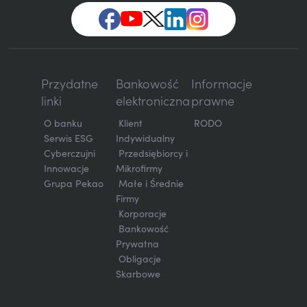
Przydatne
Bankowość
Informacje
linki
elektroniczna
prawne
O banku
Klient
RODO
Serwis ESG
Indywidualny
Cyberczujni
Przedsiębiorcy i
Innowacje
Mikrofirmy
Grupa Pekao
Małe i Średnie
Firmy
Korporacje
Bankowość
Prywatna
Obligacje
Skarbowe