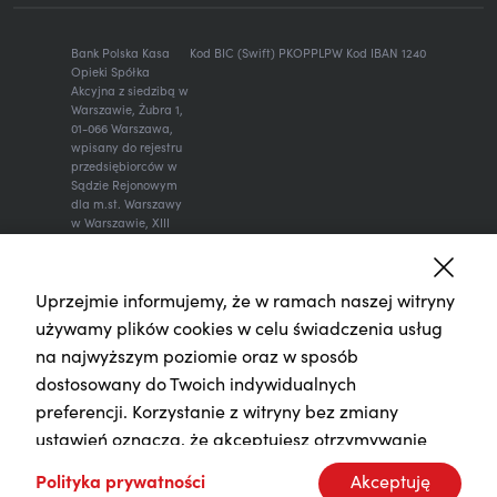
Bank Polska Kasa
Kod BIC (Swift) PKOPPLPW Kod IBAN 1240
Opieki Spółka
Akcyjna z siedzibą w
Warszawie, Żubra 1,
01-066 Warszawa,
wpisany do rejestru
przedsiębiorców w
Sądzie Rejonowym
dla m.st. Warszawy
w Warszawie, XIII
Wydział
Gospodarczy
Krajowego Rejestru
Sądowego, KRS:
Uprzejmie informujemy, że w ramach naszej witryny
0000014843, NIP:
używamy plików cookies w celu świadczenia usług
526-00-06-841,
na najwyższym poziomie oraz w sposób
REGON: 000010205,
wysokość kapitału
dostosowany do Twoich indywidualnych
zakładowego i
preferencji. Korzystanie z witryny bez zmiany
kapitału
wpłaconego: 262
ustawień oznacza, że akceptujesz otrzymywanie
470 034 zł.
plików cookies. Zmiany ustawień dla plików cookies
Polityka prywatności
Akceptuję