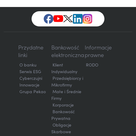
Przydatne
Bankowość
Informacje
linki
elektroniczna
prawne
O banku
Klient
RODO
Serwis ESG
Indywidualny
Cyberczujni
Przedsiębiorcy i
Innowacje
Mikrofirmy
Grupa Pekao
Małe i Średnie
Firmy
Korporacje
Bankowość
Prywatna
Obligacje
Skarbowe