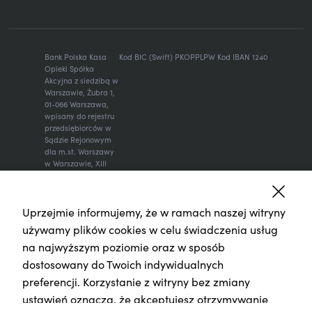
Bank Polska Kasa
Kod BIC (Swift) PKOPPLPW Kod IBAN 1240
Opieki Spółka
Akcyjna z siedzibą w
Warszawie, Żubra 1,
01-066 Warszawa,
wpisany do rejestru
przedsiębiorców w
Sądzie Rejonowym
dla m.st. Warszawy
w Warszawie, XIII
Wydział
Gospodarczy
Krajowego Rejestru
Sądowego, KRS:
Uprzejmie informujemy, że w ramach naszej witryny
0000014843, NIP:
używamy plików cookies w celu świadczenia usług
526-00-06-841,
na najwyższym poziomie oraz w sposób
REGON: 000010205,
wysokość kapitału
dostosowany do Twoich indywidualnych
zakładowego i
preferencji. Korzystanie z witryny bez zmiany
kapitału
wpłaconego: 262
ustawień oznacza, że akceptujesz otrzymywanie
470 034 zł.