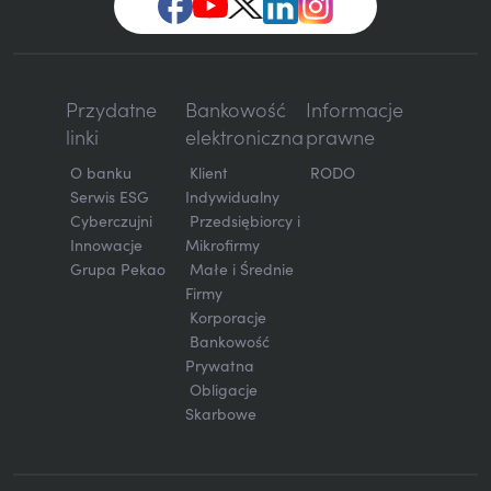
Przydatne
Bankowość
Informacje
linki
elektroniczna
prawne
O banku
Klient
RODO
Serwis ESG
Indywidualny
Cyberczujni
Przedsiębiorcy i
Innowacje
Mikrofirmy
Grupa Pekao
Małe i Średnie
Firmy
Korporacje
Bankowość
Prywatna
Obligacje
Skarbowe