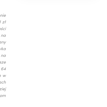
nie
 zł
ści
 na
any
yka
 na
sze
 64
h w
ach
iej
zom