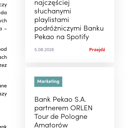
najczęściej
czy
słuchanymi
ada
playlistami
ych
podróżniczymi Banku
a –
Pekao na Spotify
pod
5.08.2026
Przejdź
ach
zez
Marketing
ane
szy
Bank Pekao S.A.
partnerem ORLEN
Tour de Pologne
Amatorów
ank