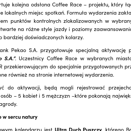
tuje kolejna odsłona Coffee Race – projektu, który łą
e lokalnych miejsc spotkań. Formuła wydarzenia zakł
iem punktów kontrolnych zlokalizowanych w wybran
otwarte na różne style jazdy i poziomy zaawansowani
po bardziej doświadczonych kolarzy.
nk Pekao S.A. przygotowuje specjalną aktywację 
 S.A.”
.
Uczestnicy Coffee Race w wybranych miast
 przekierowującym do specjalnie przygotowanych pr
ne również na stronie internetowej wydarzenia.
zyć do aktywacji, będą mogli rejestrować przejech
0 osób – 5 kobiet i 5 mężczyzn –które pokonają najwięk
agrody.
 w sercu natury
owym kalendarzu jest
Ultra Duch Puszczy
, którego B