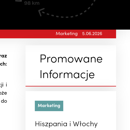
Marketing
5.06.2026
raz
Promowane
ch:
Informacje
i i
oże
 do
Marketing
Hiszpania i Włochy