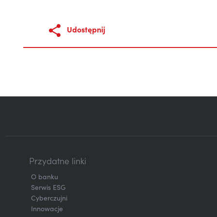
Udostępnij
Przydatne linki
O banku
Serwis ESG
Cyberczujni
Innowacje