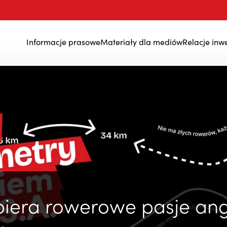
Informacje prasowe
Materiały dla mediów
Relacje inw
Wyniki finansowe
piera rowerowe pasje ang