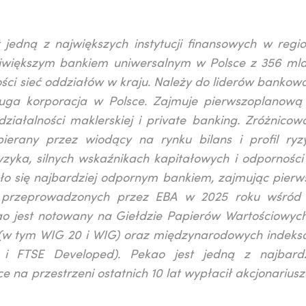
 jedną z największych instytucji finansowych w regio
jwiększym bankiem uniwersalnym w Polsce z 356 mld
ci sieć oddziałów w kraju. Należy do liderów bankowo
druga korporacja w Polsce. Zajmuje pierwszoplanową
iałalności maklerskiej i private banking. Zróżnicow
pierany przez wiodący na rynku bilans i profil ryz
yzyka, silnych wskaźnikach kapitałowych i odporności
o się najbardziej odpornym bankiem, zajmując pierw
, przeprowadzonych przez EBA w 2025 roku wśród
ao jest notowany na Giełdzie Papierów Wartościowyc
h (w tym WIG 20 i WIG) oraz międzynarodowych indeks
FTSE Developed). Pekao jest jedną z najbardz
na przestrzeni ostatnich 10 lat wypłacił akcjonarius