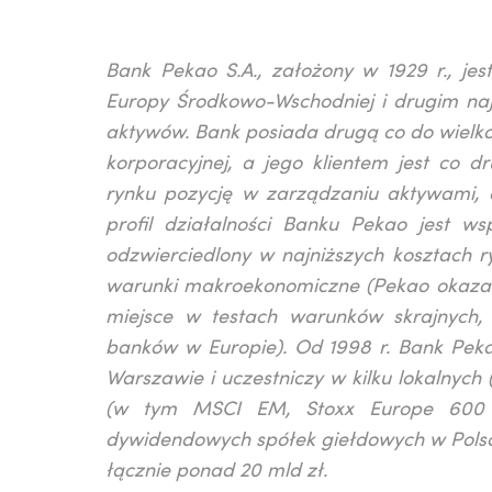
Bank Pekao S.A., założony w 1929 r., jest
Europy Środkowo-Wschodniej i drugim na
aktywów. Bank posiada drugą co do wielkoś
korporacyjnej, a jego klientem jest co 
rynku pozycję w zarządzaniu aktywami, dz
profil działalności Banku Pekao jest ws
odzwierciedlony w najniższych kosztach r
warunki makroekonomiczne (Pekao okazał
miejsce w testach warunków skrajnych
banków w Europie). Od 1998 r. Bank Pek
Warszawie i uczestniczy w kilku lokalnyc
(w tym MSCI EM, Stoxx Europe 600 i 
dywidendowych spółek giełdowych w Polsce 
łącznie ponad 20 mld zł.