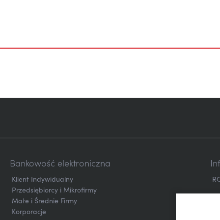
Bankowość elektroniczna
In
Klient Indywidualny
R
Przedsiębiorcy i Mikrofirmy
Małe i Średnie Firmy
Korporacje