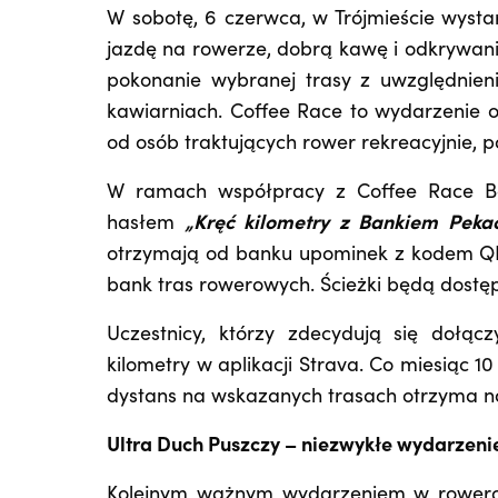
W sobotę, 6 czerwca, w Trójmieście wystar
jazdę na rowerze, dobrą kawę i odkrywani
pokonanie wybranej trasy z uwzględnien
kawiarniach. Coffee Race to wydarzenie 
od osób traktujących rower rekreacyjnie, 
W ramach współpracy z Coffee Race Ba
hasłem
„Kręć kilometry z Bankiem Pekao
otrzymają od banku upominek z kodem QR
bank tras rowerowych. Ścieżki będą dostęp
Uczestnicy, którzy zdecydują się dołąc
kilometry w aplikacji Strava. Co miesiąc 1
dystans na wskazanych trasach otrzyma n
Ultra Duch Puszczy – niezwykłe wydarzenie
Kolejnym ważnym wydarzeniem w rower