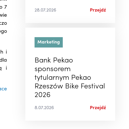
o 7
28.07.2026
Przejdź
wie
czo
ego
Marketing
h i
Bank Pekao
dla
ą i
sponsorem
tytularnym Pekao
Rzeszów Bike Festival
ace
2026
8.07.2026
Przejdź