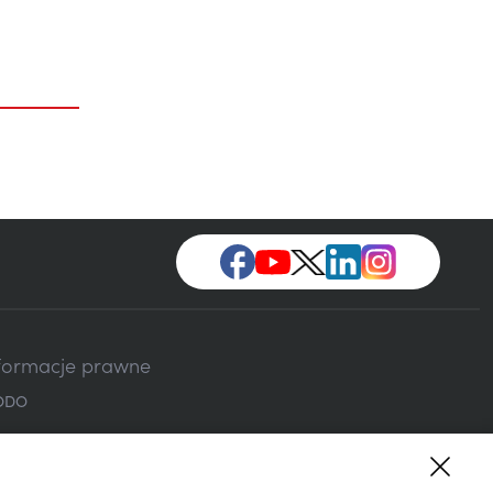
formacje prawne
ODO