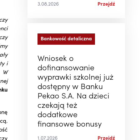
3.08.2026
Przejdź
czy
nci
czy
Bankowość detaliczna
śmy
ały
Wniosek o
y i
dofinansowanie
. W
wyprawki szkolnej już
nej
dostępny w Banku
nku
Pekao S.A. Na dzieci
czekają też
onę
dodatkowe
cą.
finansowe bonusy
ość
1.07.2026
Przejdź
czy