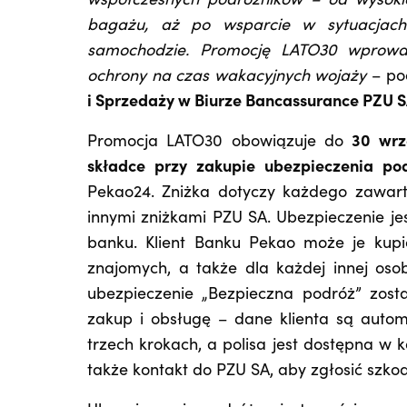
współczesnych podróżników – od wysokic
bagażu, aż po wsparcie w sytuacjach
samochodzie. Promocję LATO30
wprowa
ochrony na czas wakacyjnych wojaży
– po
i Sprzedaży w Biurze Bancassurance PZU S
Promocja LATO30 obowiązuje do
30 wrz
składce przy zakupie ubezpieczenia p
Pekao24. Zniżka dotyczy każdego zawarte
innymi zniżkami PZU SA. Ubezpieczenie je
banku. Klient Banku Pekao może je kupić
znajomych, a także dla każdej innej oso
ubezpieczenie „Bezpieczna podróż” zost
zakup i obsługę – dane klienta są auto
trzech krokach, a polisa jest dostępna w k
także kontakt do PZU SA, aby zgłosić szko