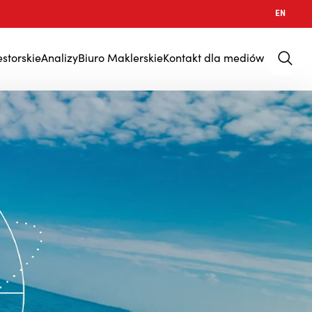
EN
estorskie
Analizy
Biuro Maklerskie
Kontakt dla mediów