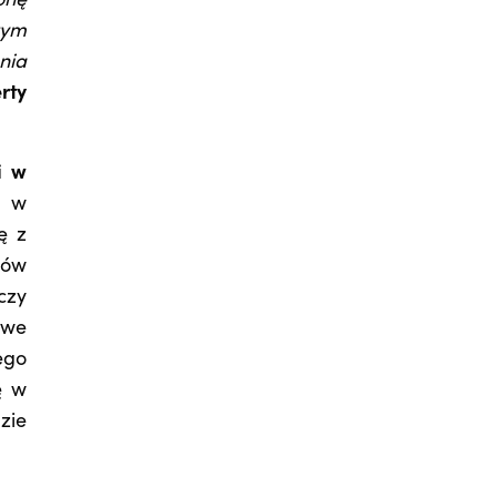
onę
tym
nia
rty
i w
b w
ę z
tów
czy
owe
ego
ę w
zie