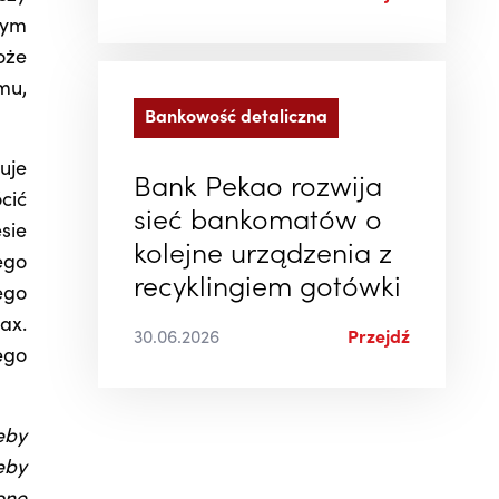
nym
oże
mu,
Bankowość detaliczna
uje
Bank Pekao rozwija
cić
sieć bankomatów o
sie
kolejne urządzenia z
ego
recyklingiem gotówki
ego
ax.
30.06.2026
Przejdź
ego
eby
eby