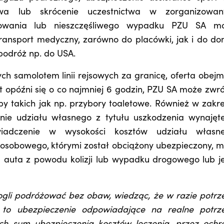
ctwa lub skrócenie uczestnictwa w zorganizowa
owania lub nieszczęśliwego wypadku PZU SA m
transport medyczny, zarówno do placówki, jak i do do
 podróż np. do USA.
 samolotem linii rejsowych za granicę, oferta obejm
lot opóźni się o co najmniej 6 godzin, PZU SA może zwró
y takich jak np. przybory toaletowe. Również w zakre
ie udziału własnego z tytułu uszkodzenia wynajęt
adczenie w wysokości kosztów udziału własn
 osobowego,
którymi został obciążony ubezpieczony, m
ia auta z powodu kolizji lub wypadku drogowego
lub j
ogli podróżować bez obaw, wiedząc, że w razie potrz
 to ubezpieczenie odpowiadające na realne potrz