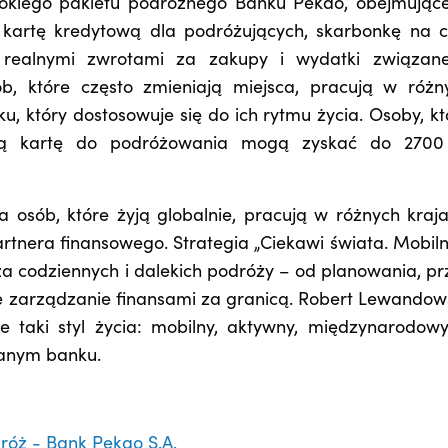
erokiego pakietu podróżnego Banku Pekao, obejmując
, kartę kredytową dla podróżujących, skarbonkę na c
realnymi zwrotami za zakupy i wydatki związan
b, które często zmieniają miejsca, pracują w różn
u, który dostosowuje się do ich rytmu życia. Osoby, kt
ią kartę do podróżowania mogą zyskać do 2700
 osób, które żyją globalnie, pracują w różnych kraja
artnera finansowego. Strategia „Ciekawi świata. Mobiln
za codziennych i dalekich podróży – od planowania, pr
e zarządzanie finansami za granicą. Robert Lewandows
 taki styl życia: mobilny, aktywny, międzynarodowy
fanym banku.
róż - Bank Pekao S.A.