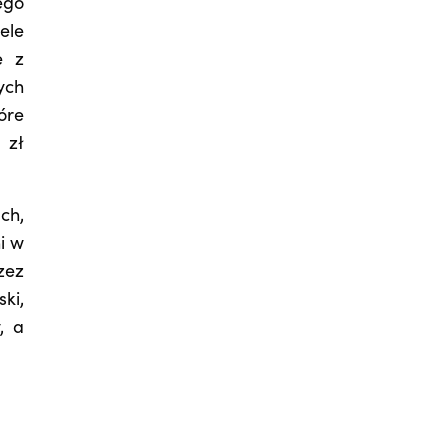
ego
ele
e z
ych
óre
 zł
ch,
i w
zez
ki,
, a