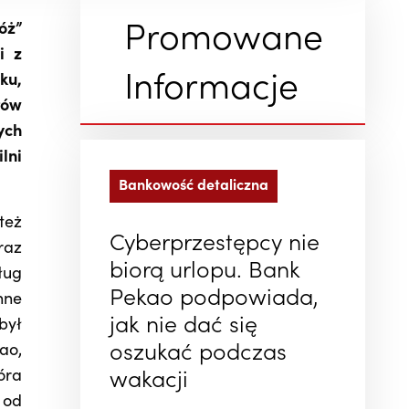
óż”
Promowane
i z
ku,
Informacje
tów
ych
lni
Bankowość detaliczna
też
Cyberprzestępcy nie
raz
biorą urlopu. Bank
ług
Pekao podpowiada,
nne
jak nie dać się
był
ao,
oszukać podczas
óra
wakacji
 od