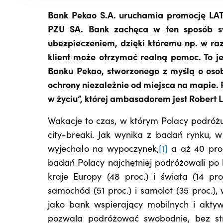
Bank Pekao S.A. uruchamia promocję LAT
PZU SA. Bank zachęca w ten sposób sw
ubezpieczeniem, dzięki któremu np. w ra
klient może otrzymać realną pomoc. To j
Banku Pekao, stworzonego z myślą o osob
ochrony niezależnie od miejsca na mapie. 
w życiu”, której ambasadorem jest Robert
Wakacje to czas, w którym Polacy podróżuj
city-breaki. Jak wynika z badań rynku, 
wyjechało na wypoczynek,
[1]
a aż 40 proc
badań Polacy najchętniej podróżowali po k
kraje Europy (48 proc.) i świata (14 p
samochód (51 proc.) i samolot (35 proc.),
jako bank wspierający mobilnych i aktyw
pozwala podróżować swobodnie, bez str