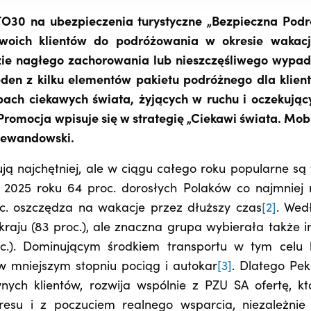
O30 na ubezpieczenia turystyczne „Bezpieczna Podr
oich klientów do podróżowania w okresie wakacj
zie nagłego zachorowania lub nieszczęśliwego wypad
eden z kilku elementów pakietu podróżnego dla klien
ach ciekawych świata, żyjących w ruchu i oczekując
Promocja wpisuje się w strategię „Ciekawi świata. Mobi
 Lewandowski.
ą najchętniej, ale w ciągu całego roku popularne są 
w 2025 roku 64 proc. dorosłych Polaków co najmniej 
. oszczędza na wakacje przez dłuższy czas
[2]
. Wed
raju (83 proc.), ale znaczna grupa wybierała także i
roc.). Dominującym środkiem transportu w tym celu 
 w mniejszym stopniu pociąg i autokar
[3]
. Dlatego Pek
nych klientów, rozwija wspólnie z PZU SA ofertę, kt
esu i z poczuciem realnego wsparcia, niezależnie