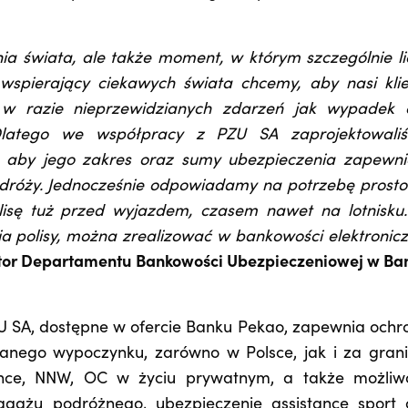
a świata, ale także moment, w którym szczególnie li
wspierający ciekawych świata chcemy, aby nasi klie
w razie nieprzewidzianych zdarzeń jak wypadek 
 Dlatego we współpracy z PZU SA zaprojektowali
b, aby jego zakres oraz sumy ubezpieczenia zapewni
dróży. Jednocześnie odpowiadamy na potrzebę prostot
olisę tuż przed wyjazdem, czasem nawet na lotnisku
a polisy, można zrealizować w bankowości elektronicz
ktor Departamentu Bankowości Ubezpieczeniowej w Ba
U SA, dostępne w ofercie Banku Pekao, zapewnia ochr
anego wypoczynku, zarówno w Polsce, jak i za grani
tance, NNW, OC w życiu prywatnym, a także możliw
agażu podróżnego, ubezpieczenie assistance sport 