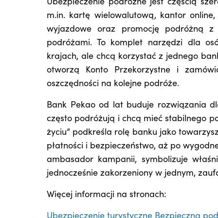
Ubezpieczenie podróżne jest częścią sz
m.in. kartę wielowalutową, kantor online
wyjazdowe oraz promocję podróżną z 
podróżami. To komplet narzędzi dla osó
krajach, ale chcą korzystać z jednego bank
otworzą Konto Przekorzystne i zamów
oszczędności na kolejne podróże.
Bank Pekao od lat buduje rozwiązania dla
często podróżują i chcą mieć stabilnego p
życiu” podkreśla rolę banku jako towarzys
płatności i bezpieczeństwo, aż po wygodn
ambasador kampanii, symbolizuje właśnie
jednocześnie zakorzeniony w jednym, zau
Więcej informacji na stronach:
Ubezpieczenie turystyczne Bezpieczna pod