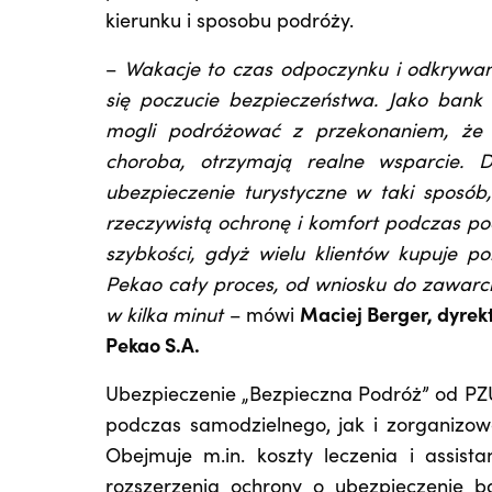
kierunku i sposobu podróży.
–
Wakacje to czas odpoczynku i odkrywani
się poczucie bezpieczeństwa. Jako bank 
mogli podróżować z przekonaniem, że 
choroba, otrzymają realne wsparcie.
ubezpieczenie turystyczne w taki sposó
rzeczywistą ochronę i komfort podczas po
szybkości, gdyż wielu klientów kupuje p
Pekao cały proces, od wniosku do zawarci
w kilka minut
– mówi
Maciej Berger, dyre
Pekao S.A.
Ubezpieczenie „Bezpieczna Podróż” od PZ
podczas samodzielnego, jak i zorganizow
Obejmuje m.in. koszty leczenia i assis
rozszerzenia ochrony o ubezpieczenie b