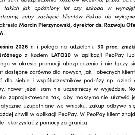
h sum ubezpieczenia kosztów leczenia, przez ochr
 takich jak opóźniony lot czy szkoda w wynaję
dzamy, żeby zachęcić klientów Pekao do wykupie
dkreśla
Marcin Pierzynowski, dyrektor ds. Rozwoju Ofe
A.
eśnia 2026 r.
i polega na udzieleniu
30 proc. zniżk
odróżnego
z kodem
LATO30
w aplikacji PeoPay lu
go w okresie promocji ubezpieczenia i nie łączy si
st dostępne zarówno dla nowych, jak i obecnych klien
 dla siebie i współuczestników podróży np. dzieci 
by, nawet jeżeli sam nie uczestniczy w wyjeździe. N
ało zaprojektowane tak, aby maksymalnie ułatwić j
matycznie uzupełniane we wniosku, zakup odbywa si
ażdej chwili w aplikacji PeoPay. W PeoPay klient znajd
dę i skorzystać z pomocy za granicą.