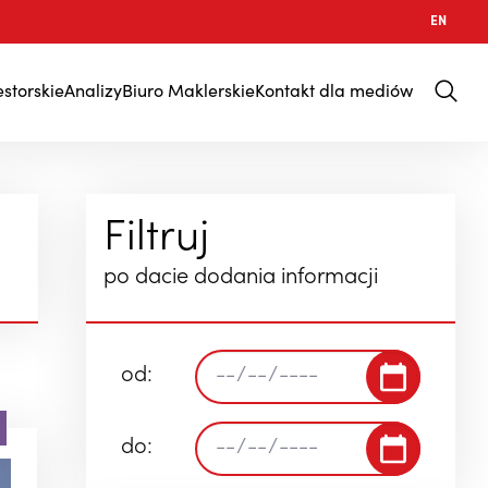
EN
estorskie
Analizy
Biuro Maklerskie
Kontakt dla mediów
Filtruj
po dacie dodania informacji
od:
do: