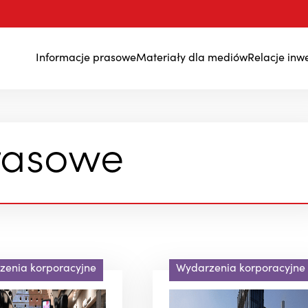
Informacje prasowe
Materiały dla mediów
Relacje inw
Wyniki finansowe
rasowe
zenia korporacyjne
Wydarzenia korporacyjne