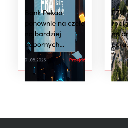
Bank Pekao
PZU 
ponownie na czele
robią
najbardziej
na d
odpornych
połą
banków w Europie
01.08.2025
Przejdź
26.06.2
w stress testach
EBA