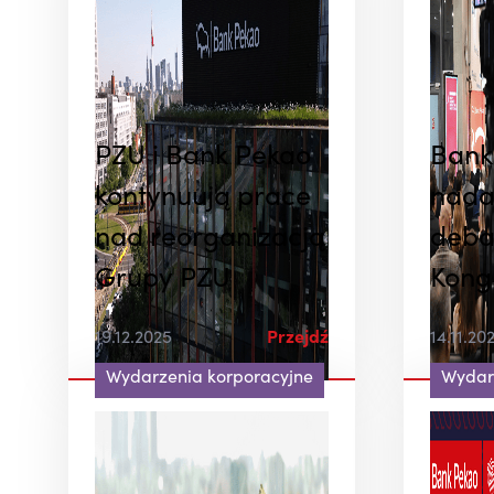
PZU i Bank Pekao
Bank
kontynuują prace
nada
nad reorganizacją
deba
Grupy PZU
Kong
Bank
19.12.2025
Przejdź
14.11.20
Korpo
Wydarzenia korporacyjne
Wydar
Inwe