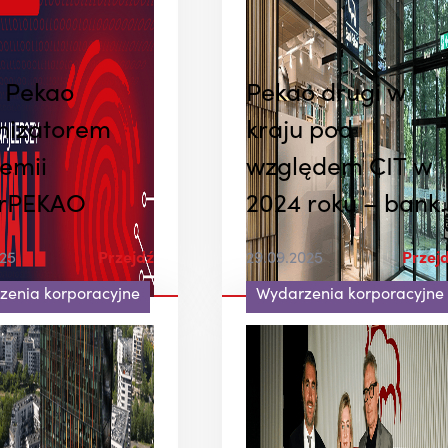
 Pekao
Pekao drugi w
nizatorem
kraju pod
emii
względem CIT w
rPEKAO
2024 roku – bank
ponownie na
025
Przejdź
29.09.2025
Przej
podium
zenia korporacyjne
Wydarzenia korporacyjne
największych
podatników