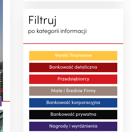
Filtruj
po kategorii informacji
Wyniki finansowe
Bankowość detaliczna
Przedsiębiorcy
dź
Małe i Średnie Firmy
Bankowość korporacyjna
Bankowość prywatna
Nagrody i wyróżnienia