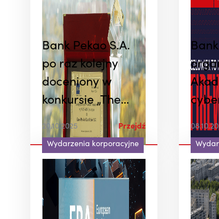
Bank Pekao S.A.
Bank
po raz kolejny
orga
doceniony w
Akad
konkursie „The
cybe
Best Annual
20.10.2025
Przejdź
08.10.2
Report 2024”
Wydarzenia korporacyjne
Wydar