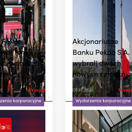
 Pekao
Akcjonariusze
wał ton
Banku Pekao S.A.
tom podczas
wybrali dwóch
resu
nowych członków
owości
Rady Nadzorczej
25
Przejdź
06.11.2025
Przej
racyjnej i
zenia korporacyjne
Wydarzenia korporacyjne
stycyjnej