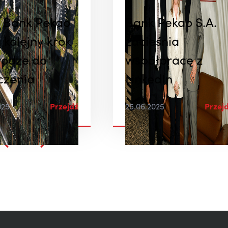
i Bank Pekao
Bank Pekao S.A.
 kolejny krok
zacieśnia
rodze do
współpracę z
czenia
LinkedIn
025
Przejdź
25.06.2025
Przej