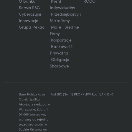
O banku
Klient
RODO
Serwis ESG
Indywidualny
Cyberczujni
Przedsiębiorcy i
Innowacje
Mikrofirmy
Grupa Pekao
Małe i Średnie
Firmy
Korporacje
Bankowość
Prywatna
Obligacje
Skarbowe
Bank Polska Kasa
Kod BIC (Swift) PKOPPLPW Kod IBAN 1240
Opieki Spółka
Akcyjna z siedzibą w
Warszawie, Żubra 1,
01-066 Warszawa,
wpisany do rejestru
przedsiębiorców w
Sądzie Rejonowym