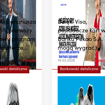
 Akcjonariusza
Dzięki Visa,
o – pierwszy
posiadacze kart 
owy program
Banku Pekao S.A.
arakterze
mogą wygrać
lnościowym
bilety na mecz
026
Przejdź
19.03.2026
Przej
kcjonariuszy
FIFA World Cup
wość detaliczna
Bankowość detaliczna
lsce
2026™