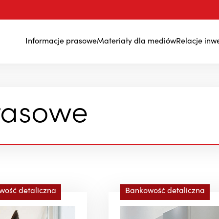
Informacje prasowe
Materiały dla mediów
Relacje inw
Wyniki finansowe
rasowe
wość detaliczna
Bankowość detaliczna