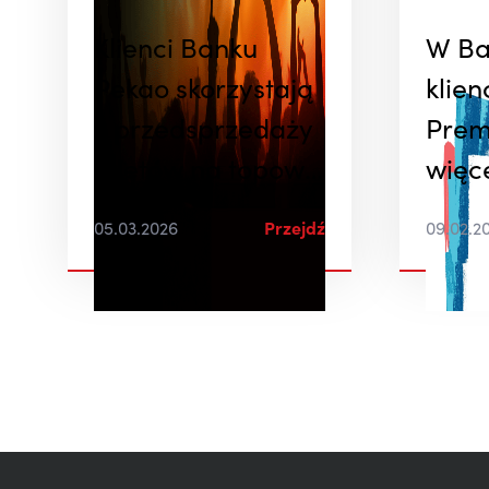
Klienci Banku
W Ba
Pekao skorzystają
klien
z przedsprzedaży
Prem
biletów na topowe
więc
koncerty dzięki
05.03.2026
Przejdź
09.02.2
partnerstwu z
Mastercard i Live
Nation