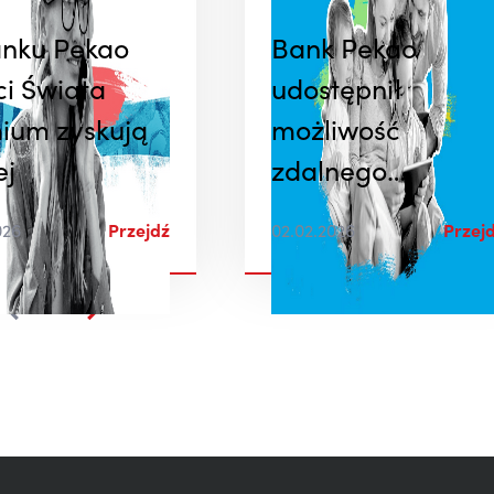
nku Pekao
Bank Pekao
ci Świata
udostępnił
ium zyskują
możliwość
ej
zdalnego
składania
026
Przejdź
02.02.2026
Przej
wniosków 800+ n
kolejny rok
2026/2027