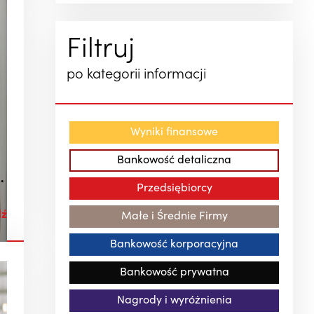
Filtruj
po kategorii informacji
Wyniki finansowe
Bankowość detaliczna
a
Przedsiębiorcy
dź
Małe i Średnie Firmy
Bankowość korporacyjna
Bankowość prywatna
Nagrody i wyróżnienia