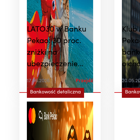
LATO30 w Banku
Klub
Pekao: 30 proc.
Peka
zniżki na
bank
ubezpieczenie
o ch
podróżne dla
loja
17.06.2026
Przejdź
20.05.2
klientów banku
dla a
Bankowość detaliczna
Banko
w Po