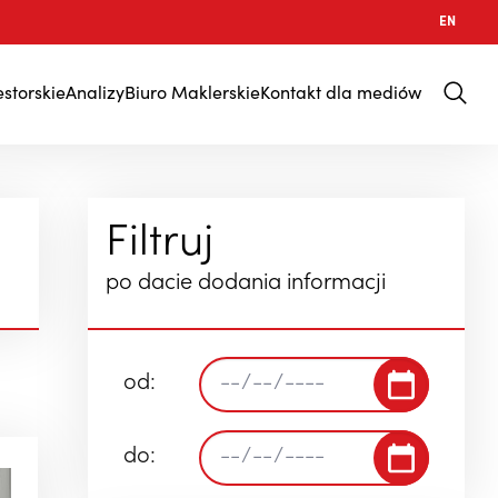
EN
estorskie
Analizy
Biuro Maklerskie
Kontakt dla mediów
Filtruj
po dacie dodania informacji
od:
do: