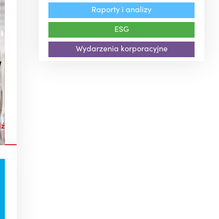
Raporty i analizy
ESG
Wydarzenia korporacyjne
w
dź