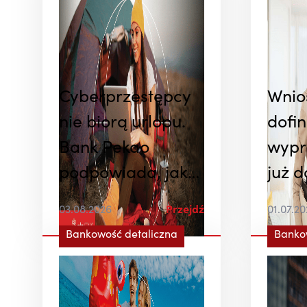
Cyberprzestępcy
Wnio
nie biorą urlopu.
dofi
Bank Pekao
wypr
podpowiada, jak
już 
nie dać się
Bank
03.08.2026
Przejdź
01.07.2
oszukać podczas
Na dz
Bankowość detaliczna
Banko
wakacji
też 
fina