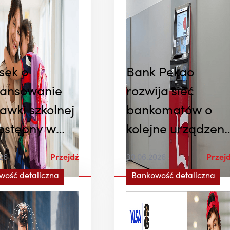
sek o
Bank Pekao
nansowanie
rozwija sieć
awki szkolnej
bankomatów o
dostępny w
kolejne urządzeni
u Pekao S.A.
z recyklingiem
026
Przejdź
30.06.2026
Przej
ieci czekają
gotówki
wość detaliczna
Bankowość detaliczna
dodatkowe
nsowe bonusy