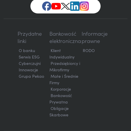
Przydatne
Bankowość
Informacje
linki
elektroniczna
prawne
O banku
Klient
RODO
Serwis ESG
Indywidualny
Cyberczujni
Przedsiębiorcy i
Innowacje
Mikrofirmy
Grupa Pekao
Małe i Średnie
Firmy
Korporacje
Bankowość
Prywatna
Obligacje
Skarbowe