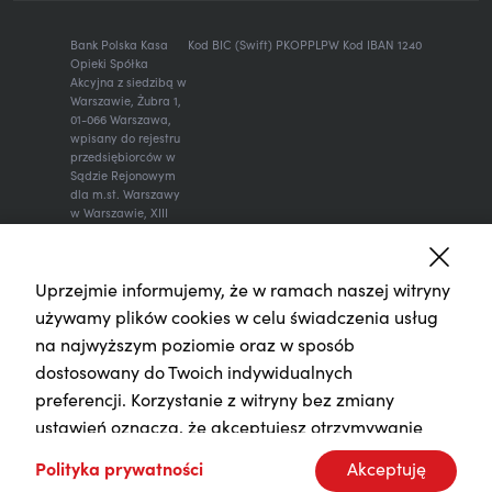
Bank Polska Kasa
Kod BIC (Swift) PKOPPLPW Kod IBAN 1240
Opieki Spółka
Akcyjna z siedzibą w
Warszawie, Żubra 1,
01-066 Warszawa,
wpisany do rejestru
przedsiębiorców w
Sądzie Rejonowym
dla m.st. Warszawy
w Warszawie, XIII
Wydział
Gospodarczy
Krajowego Rejestru
Uprzejmie informujemy, że w ramach naszej witryny
Sądowego, KRS:
0000014843, NIP:
używamy plików cookies w celu świadczenia usług
526-00-06-841,
na najwyższym poziomie oraz w sposób
REGON: 000010205,
wysokość kapitału
dostosowany do Twoich indywidualnych
zakładowego i
preferencji. Korzystanie z witryny bez zmiany
kapitału
wpłaconego: 262
ustawień oznacza, że akceptujesz otrzymywanie
470 034 zł.
plików cookies. Zmiany ustawień dla plików cookies
Polityka prywatności
Akceptuję
możesz dokonać w każdym momencie użytkowania