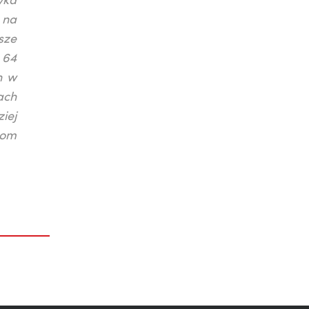
yka
 na
sze
 64
h w
ach
iej
zom