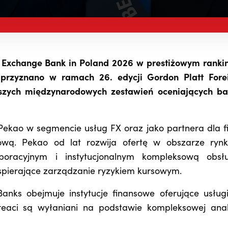
gn Exchange Bank in Poland 2026 w prestiżowym ranki
przyznano w ramach 26. edycji Gordon Platt Fore
szych międzynarodowych zestawień oceniających ba
Pekao w segmencie usług FX oraz jako partnera dla f
ową. Pekao od lat rozwija ofertę w obszarze ryn
rporacyjnym i instytucjonalnym kompleksową obsł
spierające zarządzanie ryzykiem kursowym.
anks obejmuje instytucje finansowe oferujące usług
reaci są wyłaniani na podstawie kompleksowej anal