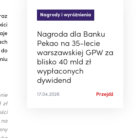
Nagrody i wyróżnienia
raz
ści
aje
Nagroda dla Banku
ach
Pekao na 35-lecie
 do
warszawskiej GPW za
niu
blisko 40 mld zł
wypłaconych
dywidend
17.04.2026
Przejdź
nie
 zł
ści
 na
any