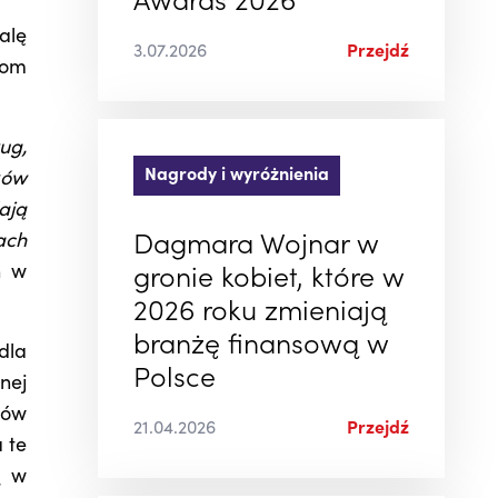
Awards 2026
alę
3.07.2026
Przejdź
iom
ug,
Nagrody i wyróżnienia
ków
ają
ach
Dagmara Wojnar w
h w
gronie kobiet, które w
2026 roku zmieniają
branżę finansową w
dla
Polsce
nej
tów
21.04.2026
Przejdź
 te
ą w