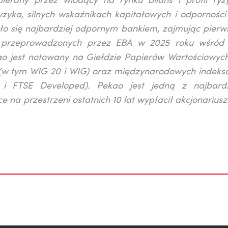
pierany przez wiodący na rynku bilans i profil ryz
yzyka, silnych wskaźnikach kapitałowych i odporności
o się najbardziej odpornym bankiem, zajmując pierw
, przeprowadzonych przez EBA w 2025 roku wśród
ao jest notowany na Giełdzie Papierów Wartościowyc
h (w tym WIG 20 i WIG) oraz międzynarodowych indeks
FTSE Developed). Pekao jest jedną z najbardz
na przestrzeni ostatnich 10 lat wypłacił akcjonarius