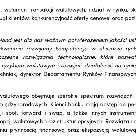
. wolumen transakcji walutowych, udział w rynku, sk
ugi klientów, konkurencyjność oferty cenowej oraz poz
oland jest dla nas ważnym potwierdzeniem jakości usł
sekwentnie rozwijamy kompetencje w obszarze ryn
zesne rozwiązania technologiczne, które pozwal
 ryzykiem walutowym i rozwijać działalność na rynk
chniak, dyrektor Departamentu Rynków Finansowyc
alutowego obejmuje szerokie spektrum rozwiązań 
 międzynarodowych. Klienci banku mają dostęp do peł
i spot, forward i swap, a także innych instrumen
pcji walutowych oraz struktur opcyjnych. Rozwiązania
niu płynnością finansową oraz ekspozycją walutow