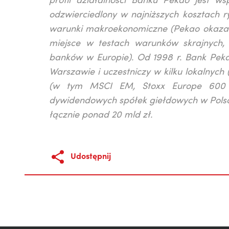
profil działalności Banku Pekao jest ws
odzwierciedlony w najniższych kosztach r
warunki makroekonomiczne (Pekao okazał
miejsce w testach warunków skrajnych
banków w Europie). Od 1998 r. Bank Pek
Warszawie i uczestniczy w kilku lokalnyc
(w tym MSCI EM, Stoxx Europe 600 i 
dywidendowych spółek giełdowych w Polsce 
łącznie ponad 20 mld zł.
Udostępnij