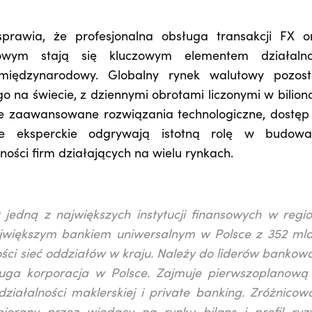
rawia, że profesjonalna obsługa transakcji FX o
owym stają się kluczowym elementem działalno
międzynarodowy. Globalny rynek walutowy pozost
na świecie, z dziennymi obrotami liczonymi w bilion
ce zaawansowane rozwiązania technologiczne, dostęp
cie eksperckie odgrywają istotną rolę w budowa
ości firm działających na wielu rynkach.
 jedną z największych instytucji finansowych w regio
jwiększym bankiem uniwersalnym w Polsce z 352 mld
ci sieć oddziałów w kraju. Należy do liderów bankowo
druga korporacja w Polsce. Zajmuje pierwszoplanową
iałalności maklerskiej i private banking. Zróżnicow