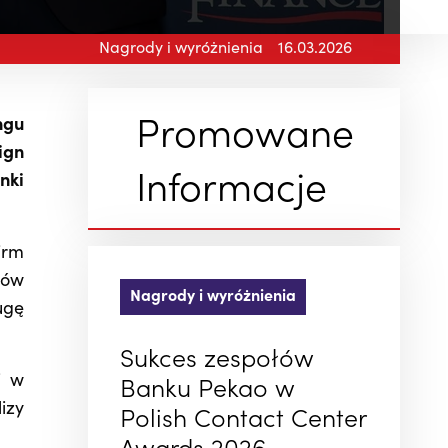
Nagrody i wyróżnienia
16.03.2026
ngu
Promowane
ign
nki
Informacje
irm
ków
Nagrody i wyróżnienia
ugę
Sukces zespołów
i w
Banku Pekao w
izy
Polish Contact Center