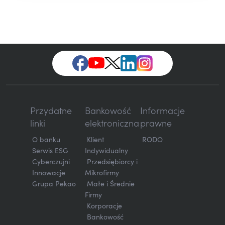
Przydatne
Bankowość
Informacje
linki
elektroniczna
prawne
O banku
Klient
RODO
Serwis ESG
Indywidualny
Cyberczujni
Przedsiębiorcy i
Innowacje
Mikrofirmy
Grupa Pekao
Małe i Średnie
Firmy
Korporacje
Bankowość