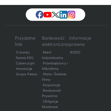
Przydatne
Bankowość
Informacje
linki
elektroniczna
prawne
O banku
Klient
RODO
Serwis ESG
Indywidualny
Cyberczujni
Przedsiębiorcy i
Innowacje
Mikrofirmy
Grupa Pekao
Małe i Średnie
Firmy
Korporacje
Bankowość
Prywatna
Obligacje
Skarbowe