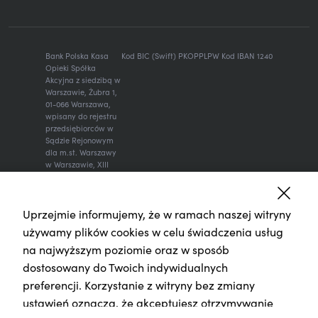
Bank Polska Kasa
Kod BIC (Swift) PKOPPLPW Kod IBAN 1240
Opieki Spółka
Akcyjna z siedzibą w
Warszawie, Żubra 1,
01-066 Warszawa,
wpisany do rejestru
przedsiębiorców w
Sądzie Rejonowym
dla m.st. Warszawy
w Warszawie, XIII
Wydział
Gospodarczy
Krajowego Rejestru
Uprzejmie informujemy, że w ramach naszej witryny
Sądowego, KRS:
0000014843, NIP:
używamy plików cookies w celu świadczenia usług
526-00-06-841,
na najwyższym poziomie oraz w sposób
REGON: 000010205,
wysokość kapitału
dostosowany do Twoich indywidualnych
zakładowego i
preferencji. Korzystanie z witryny bez zmiany
kapitału
wpłaconego: 262
ustawień oznacza, że akceptujesz otrzymywanie
470 034 zł.