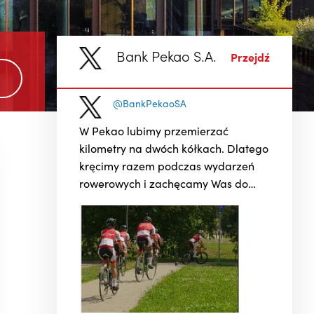
Bank Pekao S.A.
Przejdź
@BankPekaoSA
Ten weekend możemy opowiedzieć
ego
przejechanymi kilometrami,
uśmiechami i niesamowitą energią!
Pekao Rzeszów Bike Festival
połączył miasto, sport oraz
de
miłośniczki i miłośników dwóch kółek
Sportowa zajawka najmłodszych
pokazała, że rowerowa pasja może
zacząć się naprawdę wcześnie. ...