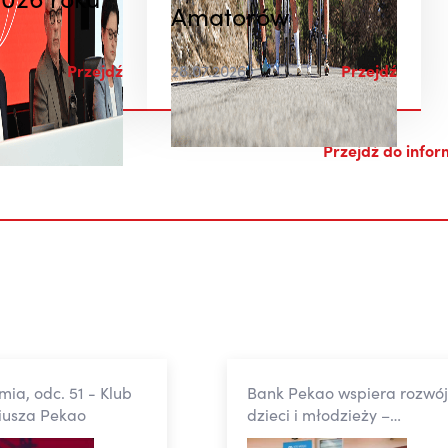
026 roku
Amatorów
rewizja za czerwiec Płaca
godzinowa +3,2% r/r nominalnie
prawdop. realny spadek płac.
Przejdź
28.07.2026
Przejdź
Gołębie w Fed mają powody do
radości. ...
Przejdź do infor
07.08.2026, 14:46
ia, odc. 51 - Klub
Bank Pekao wspiera rozwó
iusza Pekao
dzieci i młodzieży –
powstało nowe Centrum