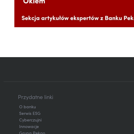
Przydatne linki
O banku
Serwis ESG
Cyberczujni
Innowacje
Grupa Pekao