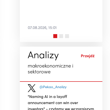
02.08.2026, 09:01
Analizy
Przejdź
makroekonomiczne i
sektorowe
@Pekao_Analizy
"Naming AI in a layoff
announcement can win over
investors" - czytamy we wczorajszym