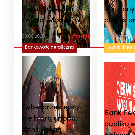
Pekao „Ciekawi
słuchan
świata. Mobilni w
playlista
życiu” z Robertem
podróżni
03.06.2026
Przejdź
05.08.2026
Lewandowskim. W
Banku P
Bankowość detaliczna
Wyniki fina
tle atrakcyjna
Spotify
promocja dla
podróżujących
Cyberprzestępcy
Bank Pe
nie biorą urlopu.
publikuje
Bank Pekao