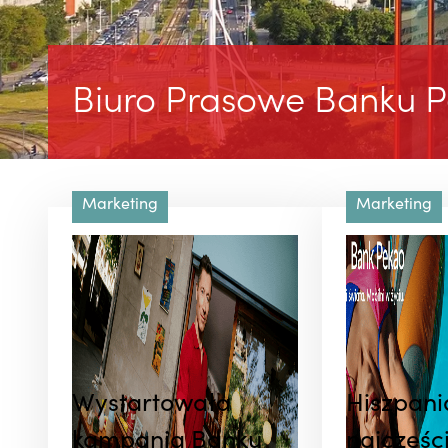
Biuro Prasowe Banku P
Marketing
Marketing
Wystartowała
Hiszpani
kampania Banku
najczęści