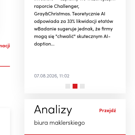
raporcie Challenger,
Gray&Christmas. Teoretycznie AI
odpowiada za 33% likwidacji etatów
wBadanie sugeruje jednak, że firmy
mogą się "chwalić" skutecznym AI-
doption...
macji
07.08.2026, 11:02
Analizy
Przejdź
j
biura maklerskiego