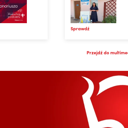
Specjalistyczne SOS w
@BM_PekaoAnalizy
Karlinie
Nie wiem jak wam, ale mi ta
ciekawostka podoba się teraz
Sprawdź
jeszcze bardziej. Po styczniowym
#FOMO i półrocznym schłodzeniu
czas na powrót srebra do
Przejdź do multim
fundamentów (utrzymujący się
deficyt, popyt napędzany
elektryfikacją, nieelastyczność
podaży...). ...
07.08.2026, 09:21