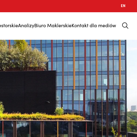
EN
estorskie
Analizy
Biuro Maklerskie
Kontakt dla mediów