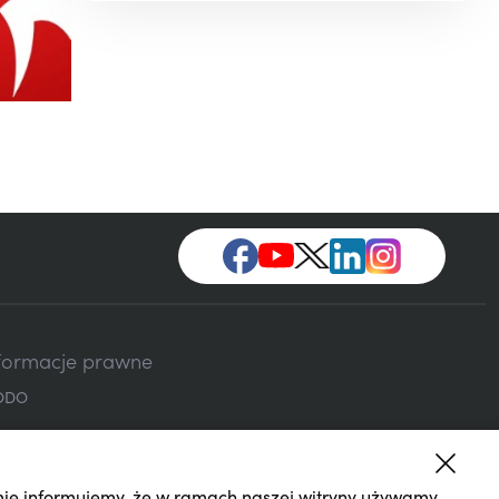
formacje prawne
ODO