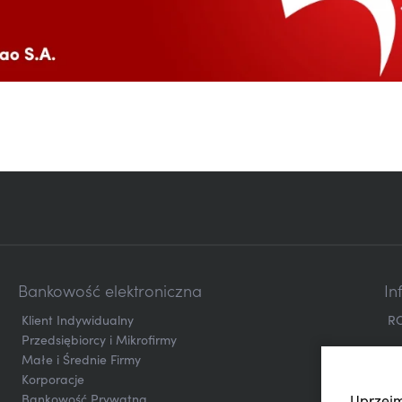
Bankowość elektroniczna
In
Klient Indywidualny
R
Przedsiębiorcy i Mikrofirmy
Małe i Średnie Firmy
Korporacje
Bankowość Prywatna