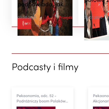
połowę 2
podpowiada, jak
nie dać się oszukać
03.08.2026
Przejdź
30.07.2026
podczas wakacji
Podcasty i filmy
Pekaonomia, odc. 52 -
Pekaonom
Podróżniczy boom Polaków -
Akcjonar
raport Banku Pekao