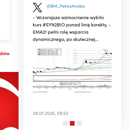
@BM_PekaoAnalizy
- Wczorajsze wzmocnienie wybiło
kurs #SYN2BIO ponad linię korekty, -
EMA21 pełni rolę wsparcia
dynamicznego, po skutecznej
obronie strefy 64 PLN, ale... -
ediów
...dopiero utrzymanie obecnych
poziomów do końca tygodnia
pozwoli myśleć o powrocie do trendu
głównego. ...
28.07.2026, 09:52