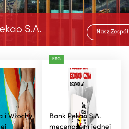
ekao S.A.
Nasz Zespół
@BankPekaoSA
W Pekao lubimy przemierzać
ESG
kilometry na dwóch kółkach. Dlat
kręcimy razem podczas wydarzeń
rowerowych i zachęcamy Was do
wspólnej jazdy. Najbliższy
przystanek? Sobota i ORLEN Tour 
Pologne Amatorów w Bukowinie
Tatrzańskiej. ...
a i Włochy
Bank Pekao S.A.
ej
mecenasem jednej