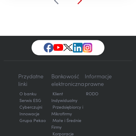
Przydatne
Bankowość
Informacje
linki
elektroniczna
prawne
O banku
Klient
RODO
Serwis ESG
Indywidualny
Cyberczujni
Przedsiębiorcy i
Innowacje
Mikrofirmy
Grupa Pekao
Małe i Średnie
Firmy
Korporacje