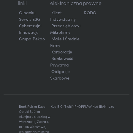
linki
elektroniczna
prawne
O banku
Klient
RODO
Serwis ESG
Indywidualny
Cyberczujni
Przedsiębiorcy i
Innowacje
Mikrofirmy
Grupa Pekao
Małe i Średnie
Firmy
Korporacje
Bankowość
Prywatna
Obligacje
Skarbowe
Bank Polska Kasa
Kod BIC (Swift) PKOPPLPW Kod IBAN 1240
Opieki Spółka
Akcyjna z siedzibą w
Warszawie, Żubra 1,
01-066 Warszawa,
wpisany do rejestru