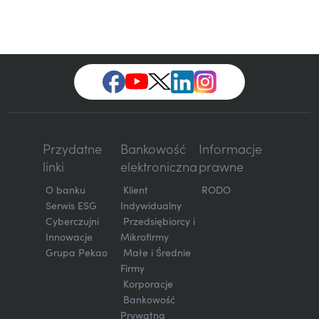
Przydatne
Bankowość
Informacje
linki
elektroniczna
prawne
O banku
Klient
RODO
Serwis ESG
Indywidualny
Cyberczujni
Przedsiębiorcy i
Innowacje
Mikrofirmy
Grupa Pekao
Małe i Średnie
Firmy
Korporacje
Bankowość
Prywatna