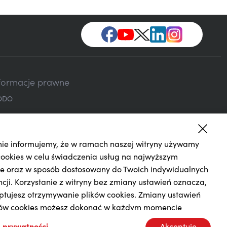
formacje prawne
ODO
ie informujemy, że w ramach naszej witryny używamy
cookies w celu świadczenia usług na najwyższym
e oraz w sposób dostosowany do Twoich indywidualnych
ncji. Korzystanie z witryny bez zmiany ustawień oznacza,
ptujesz otrzymywanie plików cookies. Zmiany ustawień
Warszawy w Warszawie, XIII
Kod BIC (Swift) PKOPPLPW Kod IBAN 1240
ków cookies możesz dokonać w każdym momencie
ego: 262 470 034 zł.
ania serwisu.