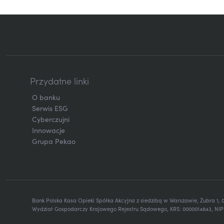
Przydatne linki
O banku
Serwis ESG
Cyberczujni
Innowacje
Grupa Pekao
Bank Polska Kasa Opieki Spółka Akcyjna z siedzibą w Warszawie, Żubra 1,
Wydział Gospodarczy Krajowego Rejestru Sądowego, KRS: 0000014843, NIP: