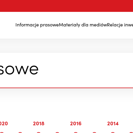
Informacje prasowe
Materiały dla mediów
Relacje inw
Wyniki finansowe
nsowe
020
2018
2016
2014