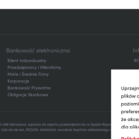
Bankowość elektroniczna
In
Klient Indywidualny
R
Przedsiębiorcy i Mikrofirmy
Małe i Średnie Firmy
Korporacje
Bankowość Prywatna
Uprzejm
Obligacje Skarbowe
plików 
poziomi
prefere
że akce
 01-066 Warszawa, wpisany do rejestru przedsiębiorców w Sądzie Rejonowym dla m.st. 
dla pli
 526-00-06-841, REGON: 000010205, wysokość kapitału zakładowego i kapitału wpłacon
użytkow