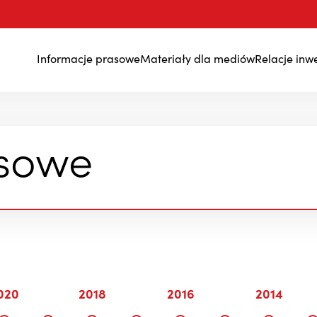
Informacje prasowe
Materiały dla mediów
Relacje inw
Wyniki finansowe
nsowe
020
2018
2016
2014