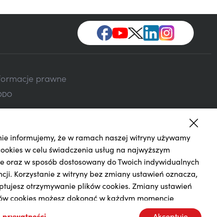
formacje prawne
ODO
ie informujemy, że w ramach naszej witryny używamy
cookies w celu świadczenia usług na najwyższym
e oraz w sposób dostosowany do Twoich indywidualnych
ncji. Korzystanie z witryny bez zmiany ustawień oznacza,
ptujesz otrzymywanie plików cookies. Zmiany ustawień
Warszawy w Warszawie, XIII
Kod BIC (Swift) PKOPPLPW Kod IBAN 1240
ków cookies możesz dokonać w każdym momencie
ego: 262 470 034 zł.
ania serwisu.