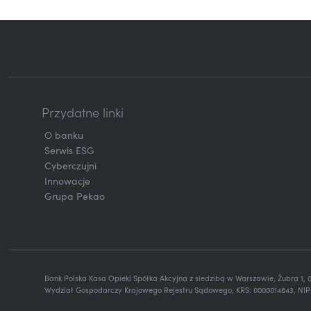
Przydatne linki
O banku
Serwis ESG
Cyberczujni
Innowacje
Grupa Pekao
Bank Polska Kasa Opieki Spółka Akcyjna z siedzibą w Warszawie, Żubra 1,
Wydział Gospodarczy Krajowego Rejestru Sądowego, KRS: 0000014843, NIP: