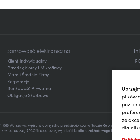
Bankowość elektroniczna
In
Klient Indywidualny
R
Przedsiębiorcy i Mikrofirmy
Małe i Średnie Firmy
Korporacje
Bankowość Prywatna
Uprzejm
Obligacje Skarbowe
plików 
poziomi
prefere
że akce
 01-066 Warszawa, wpisany do rejestru przedsiębiorców w Sądzie Rejonowym dla m.st. 
dla pli
 526-00-06-841, REGON: 000010205, wysokość kapitału zakładowego i kapitału wpłacon
użytkow